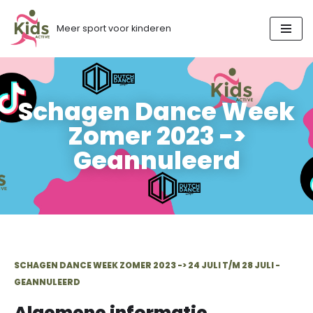
Meer sport voor kinderen
Ga
naar
de
inhoud
Schagen Dance Week
Zomer 2023 ->
Geannuleerd
SCHAGEN DANCE WEEK ZOMER 2023 -> 24 JULI T/M 28 JULI -
GEANNULEERD
Algemene informatie