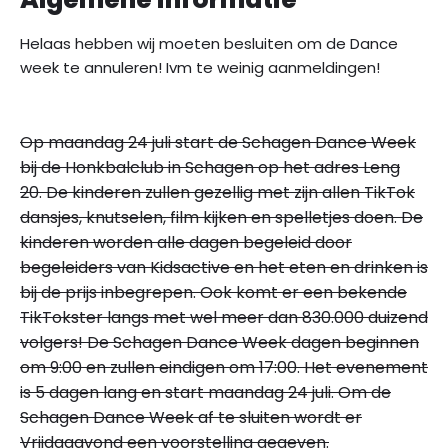
Helaas hebben wij moeten besluiten om de Dance
week te annuleren! Ivm te weinig aanmeldingen!
Op maandag 24 juli start de Schagen Dance Week
bij de Honkbalclub in Schagen op het adres Leng
20.
De kinderen zullen gezellig met zijn allen TikTok
dansjes, knutselen, film kijken en spelletjes doen.
De
kinderen worden alle dagen begeleid door
begeleiders van Kidsactive en het e
ten en drinken is
bij de prijs inbegrepen. Ook komt er een bekende
TikTokster langs met wel meer dan 830.000 duizend
volgers!
De Schagen Dance Week dagen beginnen
om 9:00 en zullen eindigen om 17:00.
Het evenement
is 5 dagen lang en start maandag 24 juli. Om de
Schagen Dance Week af te sluiten wordt er
Vrijdagavond een voorstelling gegeven.