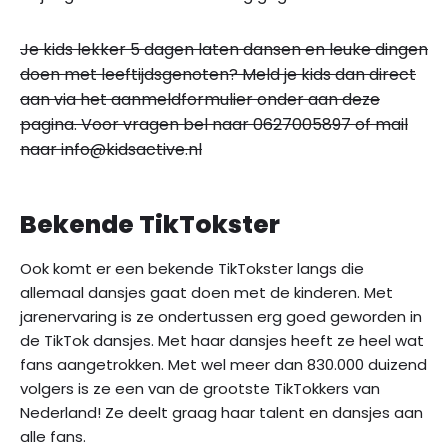
Je kids lekker 5 dagen laten dansen en leuke dingen
doen met leeftijdsgenoten? Meld je kids dan direct
aan via het aanmeldformulier onder aan deze
pagina. Voor vragen bel naar 0627005897 of mail
naar info@kidsactive.nl
Bekende TikTokster
Ook komt er een bekende TikTokster langs die
allemaal dansjes gaat doen met de kinderen. Met
jarenervaring is ze ondertussen erg goed geworden in
de TikTok dansjes. Met haar dansjes heeft ze heel wat
fans aangetrokken. Met wel meer dan 830.000 duizend
volgers is ze een van de grootste TikTokkers van
Nederland! Ze deelt graag haar talent en dansjes aan
alle fans.