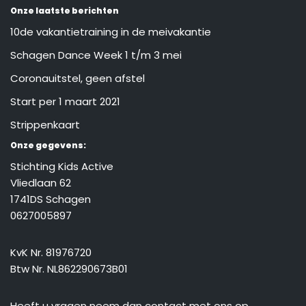
Onze laatste berichten
10de vakantietraining in de meivakantie
Schagen Dance Week 1 t/m 3 mei
Coronauitstel, geen afstel
Start per 1 maart 2021
Strippenkaart
Onze gegevens:
Stichting Kids Active
Vliedlaan 62
1741DS Schagen
0627005897
KvK Nr. 81976720
Btw Nr. NL862290673B01
Heeft u vragen neem dan
contact
met ons op.