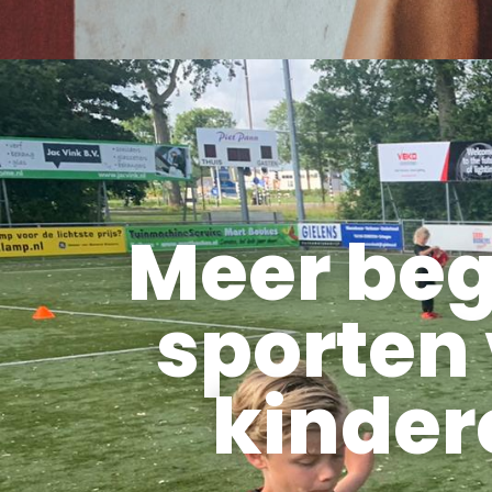
Meer beg
sporten
kinder