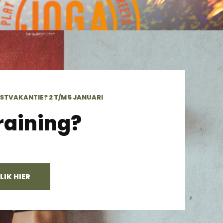
TVAKANTIE? 2 T/M 5 JANUARI
raining?
IK HIER