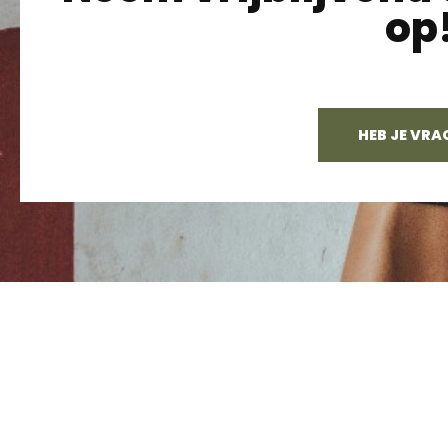
op
HEB JE VRA