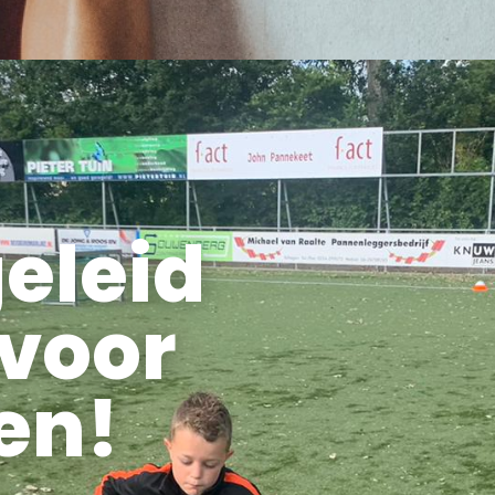
eleid
 voor
en!