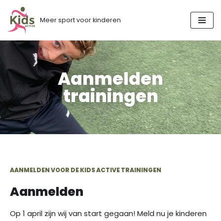
Meer sport voor kinderen
Ga
naar
de
inhoud
Aanmelden
trainingen
AANMELDEN VOOR DE KIDS ACTIVE TRAININGEN
Aanmelden
Op 1 april zijn wij van start gegaan! Meld nu je kinderen