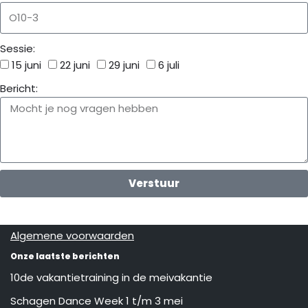
Sessie:
15 juni
22 juni
29 juni
6 juli
Bericht:
Verstuur
Algemene voorwaarden
Onze laatste berichten
10de vakantietraining in de meivakantie
Schagen Dance Week 1 t/m 3 mei